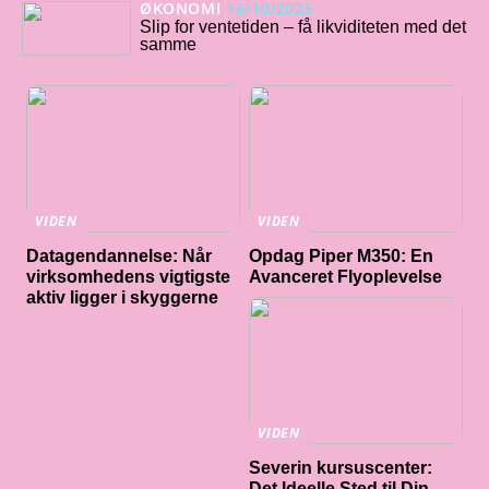
ØKONOMI
16/10/2025
Slip for ventetiden – få likviditeten med det
samme
VIDEN
VIDEN
Datagendannelse: Når
Opdag Piper M350: En
virksomhedens vigtigste
Avanceret Flyoplevelse
aktiv ligger i skyggerne
VIDEN
Severin kursuscenter:
Det Ideelle Sted til Din