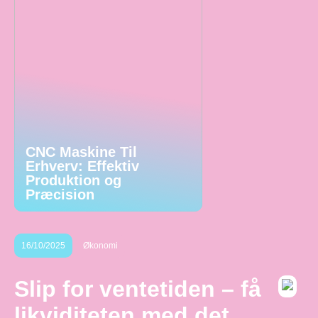
CNC Maskine Til
Erhverv: Effektiv
Produktion og
Præcision
16/10/2025
Økonomi
Slip for ventetiden – få
likviditeten med det