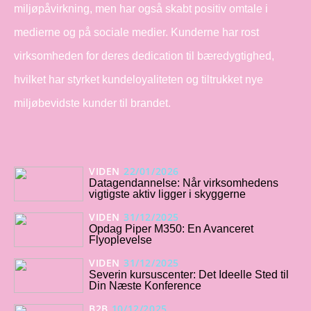
miljøpåvirkning, men har også skabt positiv omtale i
medierne og på sociale medier. Kunderne har rost
virksomheden for deres dedication til bæredygtighed,
hvilket har styrket kundeloyaliteten og tiltrukket nye
miljøbevidste kunder til brandet.
VIDEN
22/01/2026
Datagendannelse: Når virksomhedens
vigtigste aktiv ligger i skyggerne
VIDEN
31/12/2025
Opdag Piper M350: En Avanceret
Flyoplevelse
VIDEN
31/12/2025
Severin kursuscenter: Det Ideelle Sted til
Din Næste Konference
B2B
10/12/2025