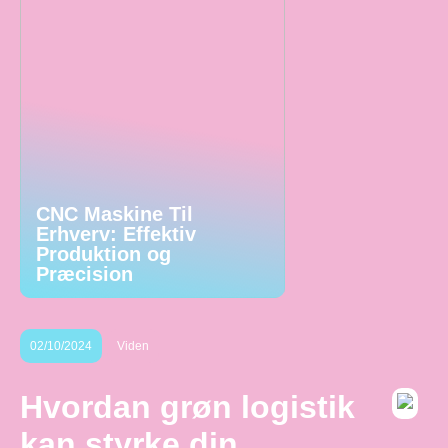
CNC Maskine Til
Erhverv: Effektiv
Produktion og
Præcision
02/10/2024
Viden
Hvordan grøn logistik
kan styrke din