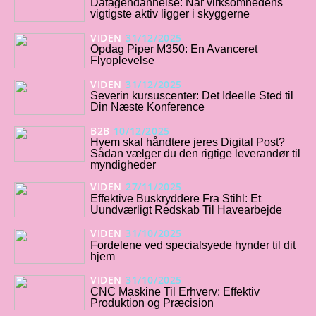
Datagendannelse: Når virksomhedens
vigtigste aktiv ligger i skyggerne
VIDEN
31/12/2025
Opdag Piper M350: En Avanceret
Flyoplevelse
VIDEN
31/12/2025
Severin kursuscenter: Det Ideelle Sted til
Din Næste Konference
B2B
10/12/2025
Hvem skal håndtere jeres Digital Post?
Sådan vælger du den rigtige leverandør til
myndigheder
VIDEN
27/11/2025
Effektive Buskryddere Fra Stihl: Et
Uundværligt Redskab Til Havearbejde
VIDEN
31/10/2025
Fordelene ved specialsyede hynder til dit
hjem
VIDEN
31/10/2025
CNC Maskine Til Erhverv: Effektiv
Produktion og Præcision