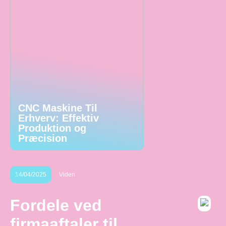
CNC Maskine Til
Erhverv: Effektiv
Produktion og
Præcision
14/04/2025
Viden
Fordele ved
firmaaftaler til