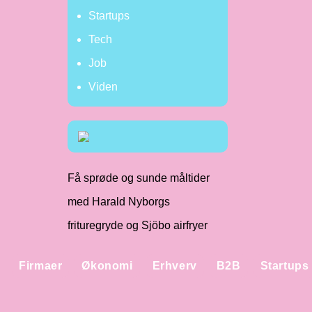
Startups
Tech
Job
Viden
Få sprøde og sunde måltider
med Harald Nyborgs
frituregryde og Sjöbo airfryer
Firmaer
Økonomi
Erhverv
B2B
Startups