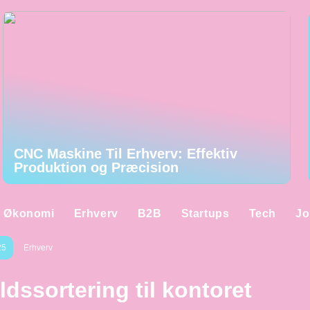
CNC Maskine Til Erhverv: Effektiv
Produktion og Præcision
Økonomi
Erhverv
B2B
Startups
Tech
Jo
25
Erhverv
ldssortering til kontoret