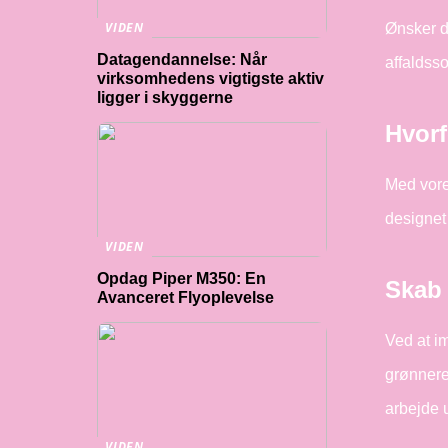
VIDEN
Ønsker du
Datagendannelse: Når
affaldsso
virksomhedens vigtigste aktiv
ligger i skyggerne
Hvorf
Med vore
designet
VIDEN
Opdag Piper M350: En
Skab 
Avanceret Flyoplevelse
Ved at im
grønnere 
arbejde 
VIDEN