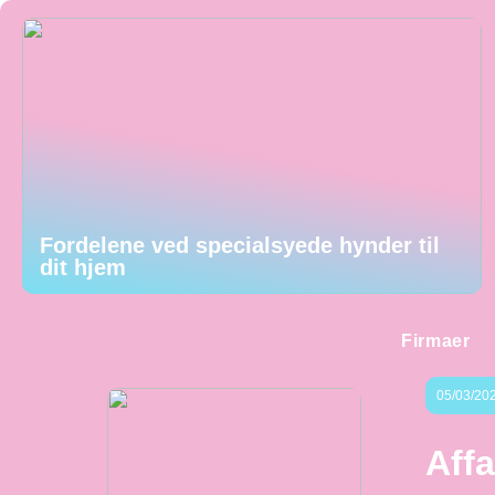
Fordelene ved specialsyede hynder til
dit hjem
Firmaer
05/03/20
Affa