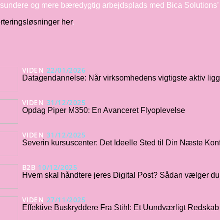
sundere og mere bæredygtig arbejdsplads med Bica Solutions’ a
rteringsløsninger her
.
VIDEN
22/01/2026
Datagendannelse: Når virksomhedens vigtigste aktiv ligg
VIDEN
31/12/2025
Opdag Piper M350: En Avanceret Flyoplevelse
VIDEN
31/12/2025
Severin kursuscenter: Det Ideelle Sted til Din Næste Ko
B2B
10/12/2025
Hvem skal håndtere jeres Digital Post? Sådan vælger du 
VIDEN
27/11/2025
Effektive Buskryddere Fra Stihl: Et Uundværligt Redskab