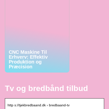
CNC Maskine Til
Erhverv: Effektiv
Produktion og
Præcision
Tv og bredbånd tilbud
http s://tjekbredbaand.dk › bredbaand-tv