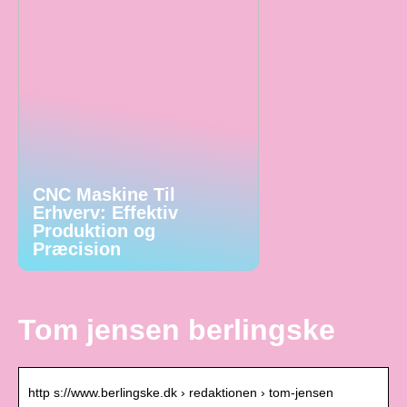
CNC Maskine Til
Erhverv: Effektiv
Produktion og
Præcision
Tom jensen berlingske
http s://www.berlingske.dk › redaktionen › tom-jensen