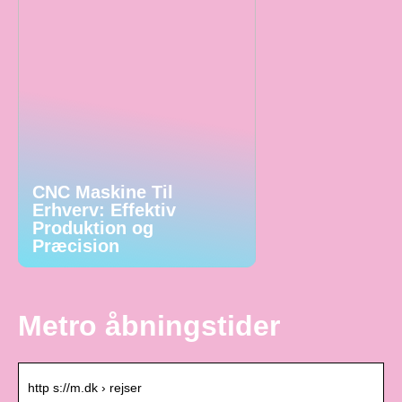
CNC Maskine Til
Erhverv: Effektiv
Produktion og
Præcision
Metro åbningstider
http s://m.dk › rejser