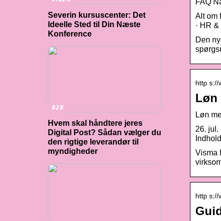
FAQ Når
Severin kursuscenter: Det
Alt om 
Ideelle Sted til Din Næste
· HR &
Konference
Den nye
spørgsm
http s:/
Løn 
B2B
Løn me
Hvem skal håndtere jeres
26. jul
Digital Post? Sådan vælger du
Indhold
den rigtige leverandør til
myndigheder
Visma D
virkso
http s:
Guid