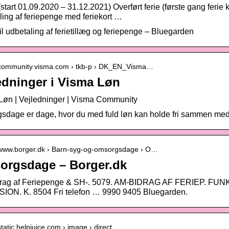
tart 01.09.2020 – 31.12.2021) Overført ferie (første gang ferie k
ing af feriepenge med feriekort …
il udbetaling af ferietillæg og feriepenge – Bluegarden
//community.visma.com › tkb-p › DK_EN_Visma…
edninger i Visma Løn
Løn | Vejledninger | Visma Community
dage er dage, hvor du med fuld løn kan holde fri sammen med 
//www.borger.dk › Barn-syg-og-omsorgsdage › O…
rgsdage – Borger.dk
rag af Feriepenge & SH-. 5079. AM-BIDRAG AF FERIEP. F
ION. K. 8504 Fri telefon … 9990 9405 Bluegarden.
/static.helpjuice.com › image › direct