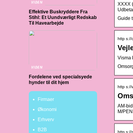
VIDEN
XXXX (s
Udbetal
Effektive Buskryddere Fra
Stihl: Et Uundværligt Redskab
Guide t
Til Havearbejde
http s:
Vejl
Visma 
Omsorgs
VIDEN
Fordelene ved specialsyede
hynder til dit hjem
http s:
Omso
Firmaer
AM-bid
Økonomi
M/PENS
Erhverv
B2B
http s:/