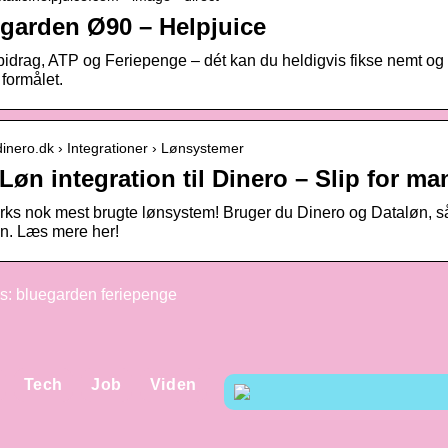
garden Ø90 – Helpjuice
drag, ATP og Feriepenge – dét kan du heldigvis fikse nemt og 
l formålet.
/dinero.dk › Integrationer › Lønsystemer
Løn integration til Dinero – Slip for ma
s nok mest brugte lønsystem! Bruger du Dinero og Dataløn, så ha
. Læs mere her!
: bluegarden feriepenge
Tech
Job
Viden