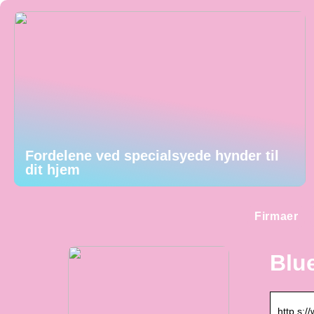
Fordelene ved specialsyede hynder til
dit hjem
Firmaer
Blu
http s:/