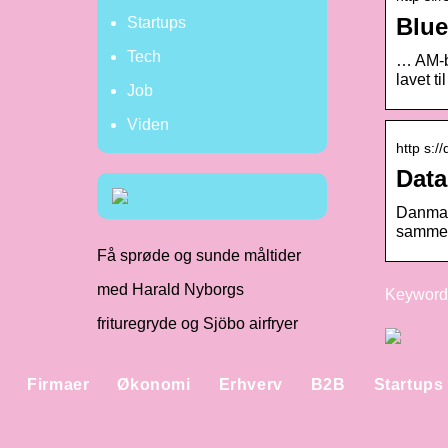
Blue
Startups
Tech
… AM-bi
lavet ti
Job
Viden
http s:/
Data
Danmark
sammen
Få sprøde og sunde måltider
med Harald Nyborgs
Keywords
frituregryde og Sjöbo airfryer
Firmaer
Økonomi
Erhverv
B2B
Startups