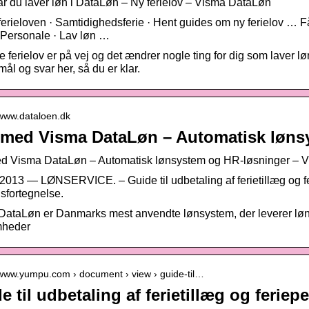
 du laver løn i DataLøn – Ny ferielov – Visma DataLøn
ferieloven · Samtidighedsferie · Hent guides om ny ferielov … F
 Personale · Lav løn …
 ferielov er på vej og det ændrer nogle ting for dig som laver l
ål og svar her, så du er klar.
/www.dataloen.dk
med Visma DataLøn – Automatisk løn
d Visma DataLøn – Automatisk lønsystem og HR-løsninger – 
. 2013 — LØNSERVICE. – Guide til udbetaling af ferietillæg og f
sfortegnelse.
ataLøn er Danmarks mest anvendte lønsystem, der leverer løns
mheder
//www.yumpu.com › document › view › guide-til…
e til udbetaling af ferietillæg og ferie