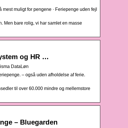
å mest muligt for pengene · Feriepenge uden fejl
øn. Men bare rolig, vi har samlet en masse
system og HR …
Visma DataLøn
eriepenge. – også uden afholdelse af ferie.
edler til over 60.000 mindre og mellemstore
penge – Bluegarden