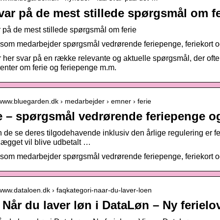
var på de mest stillede spørgsmål om f
 på de mest stillede spørgsmål om ferie
som medarbejder spørgsmål vedrørende feriepenge, feriekort og
r her svar på en række relevante og aktuelle spørgsmål, der ofte bl
nter om ferie og feriepenge m.m.
/www.bluegarden.dk › medarbejder › emner › ferie
e – spørgsmål vedrørende feriepenge og
 de se deres tilgodehavende inklusiv den årlige regulering er f
llægget vil blive udbetalt …
som medarbejder spørgsmål vedrørende feriepenge, feriekort og
/www.dataloen.dk › faqkategori-naar-du-laver-loen
Når du laver løn i DataLøn – Ny ferielo