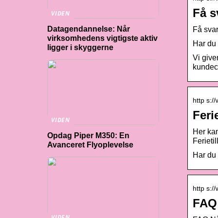
Få s
VIDEN
Datagendannelse: Når
Få svar
virksomhedens vigtigste aktiv
Har du 
ligger i skyggerne
Vi give
kundece
http s:/
Feri
VIDEN
Her kan
Opdag Piper M350: En
Ferieti
Avanceret Flyoplevelse
Har du 
http s:/
FAQ 
VIDEN