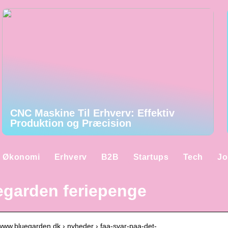
CNC Maskine Til Erhverv: Effektiv
Produktion og Præcision
Økonomi
Erhverv
B2B
Startups
Tech
Jo
egarden feriepenge
/www.bluegarden.dk › nyheder › faa-svar-paa-det-…