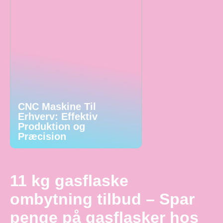
CNC Maskine Til
Erhverv: Effektiv
Produktion og
Præcision
11 kg gasflaske
ombytning tilbud – Spar
penge på gasflasker hos